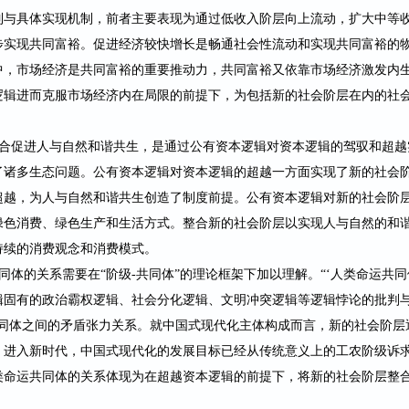
制与具体实现机制，前者主要表现为通过低收入阶层向上流动，扩大中等
步实现共同富裕。促进经济较快增长是畅通社会性流动和实现共同富裕的
中，市场经济是共同富裕的重要推动力，共同富裕又依靠市场经济激发内
逻辑进而克服市场经济内在局限的前提下，为包括新的社会阶层在内的社
合促进人与自然和谐共生，是通过公有资本逻辑对资本逻辑的驾驭和超越
了诸多生态问题。公有资本逻辑对资本逻辑的超越一方面实现了新的社会
超越，为人与自然和谐共生创造了制度前提。公有资本逻辑对新的社会阶
绿色消费、绿色生产和生活方式。整合新的社会阶层以实现人与自然的和
持续的消费观念和消费模式。
同体的关系需要在
“阶级
-
共同体
”的理论框架下加
以理解。“‘人类命运共
辑固有的政治霸权逻辑、社会分化逻辑、文明冲突逻辑
等逻辑悖论的批判
同体之间的矛盾张力关系。就中国式现代化主体构成而言，新的社会阶层
。进入新时代，中国式现代化的发展目标已经从传统意义上的工农阶级诉
类命运共同体的关系体现为在超越资本逻辑的前提下，将新的社会阶层整