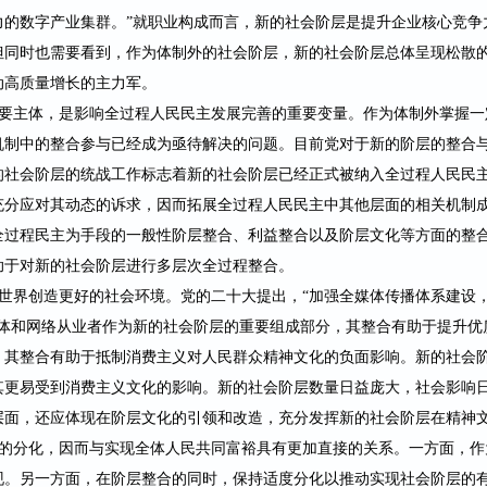
力的数字产
业集群。
”就职业构成而言，新的社会
阶层是提升企业核心竞争
但同时也需要看到，作为体制外的社会阶层，新的社会阶层总体呈现松散
动高质量增长的主力军。
要主体，是影响全过程人民民主发展完善的重要变量。作为体制外掌握一
机制中的整合参与已经成为亟待解决的问题。目前党对于新的阶层的整合
的社会阶层的统战工作标志着新的社会阶层已经正式被纳入全过程人民民
充分应对其动态的诉求，因而拓展全过程人民民主中其他层面的相关机制
全过程民主为手段的一般性阶层整合、利益整合以及阶层文化等方面的整
助于对新的社会阶层进行多层次全过程整合。
世界创造更好的社会环境。党的二十大提出
，
“加强全媒体传播
体系建设
媒体和网络从业者
作为新的社会阶层的重要组成部分，其整合有助于提升优
，其整合有助于抵制消费主义对人民群众精神文化的负面影响。新的社会
其更易受到消费主义文化的影响。新的社会阶层数量日益庞大，社会影响
层面，还应体现在阶层文化的引领和改造，充分发挥新的社会阶层在精神
的分化，因而与实现全体人民共同富裕具有更加直接的关系。一方面，作
现。另一方面，在阶层整合的同时，保持适度分化以推动实现社会阶层的