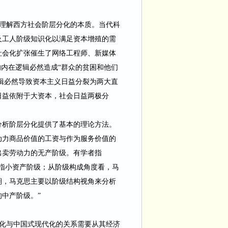
理解西方社会阶层分化的本质。当代科
及工人阶级知识化以满足资本增殖的需
社会化扩张催生了网络工程师、新媒体
的内在逻辑必然造成
“群众的贫困和他
们
辑必然导致资本主义日益分裂为两大直
日益依附于大资本，社会日益两极分
分析阶层分化提供了基本的理论方法。
动力商品价值的工资与作为服务价值的
出卖劳动
力的无产阶级。有学者指
指小资产阶级；从阶级构成角度看，马
期，马克思主要以阶级结构视角来分析
的中产阶级。
”
化与中国式现代化的关系需要从其经济