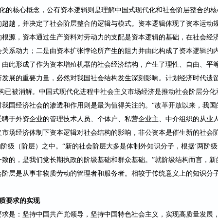
化的核心概念，公有资本逻辑则是理解中国式现代化和社会阶层整合的核
的超越，并决定了社会阶层整合的逻辑与模式。资本逻辑体现了资本运动
的根源，资本通过生产资料对劳动力的支配是资本逻辑的基础，在社会经
会关系动力；二是由资本扩张悖论所产生的阻力并由此构成了资本逻辑的
。由此形成了作为资本增殖机器的社会经济结构，产生了理性、自由、平
济发展的重要力量，必然对我国社会结构发生深刻影响。计划经济时代遗
构已被消
解。中国式现代化进程中社会主义市场经济是推动社会阶层分化
对我国经济社会的渗透和作用则是
最为值得关注的。
“改革开放
以来，我国
受聘于外资企业的管理技术人员、个体户、私营企业主、中介组织的
从业
义市场经济体制下资本逻辑对社会结构的影响，非公资本是催生新的社会
的阶级（阶层）之中。
“新的社会阶
层大多是体制外知识分子，根据
‘两阶
一致的，是我们党长期执政的阶级基础和群众基础。
”
就阶级结构而言，新
会阶层是从事非物质劳动的管理者和服务者。相较于传统意义上的知识分
质要求的实现
要求是：坚
持中国共产党领导，坚持中国特色社会主义，实现高质量发展