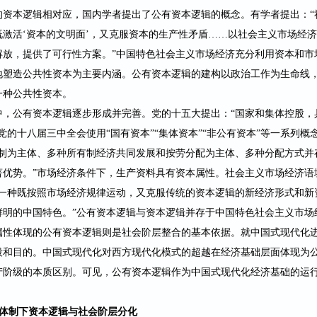
的资本逻辑相对
应，国内学者提出了公有资本逻辑的概念。有学者提出：
既激活
‘资本的文明面’，又克服资
本的生产性矛盾
……以社会主义市场经济
解放，提供了可行性方案。
”中国特
色社会主义市场经济充分利用资本和市
地塑造公共性资本为主要内涵。公有资本逻辑的建构以政治工作为生命线
一种公共性资本。
中，公有资本逻辑逐步形成并完善。
党的十五大提出：
“国家和
集体控股，
”党的十八届三
中全会使用
“国有资本”“集体资本”“非公有资本”等一系列
有制为主体、多种所有制经济共同发展和按
劳分配为主体、多种分配方式并
著优势。
”市场经济条件
下，生产资料具有资本属性。社会主义市场经济语
“一种既按照市场经济规律运动，又克服传统的资本逻辑的新经济形式和新
鲜明的中
国特色。
”公有资本逻辑与资本逻辑并存于中国特色社会主义市场
属性体现的公有资本逻辑则是社会阶层整合的基本依据。就中国式现代化
段和目的。中国式现代化对西方现代化模式的超越在经济基础层面体现为
产阶级的本质区别。可见，公有资本逻辑作为中国式现代化经济基础的运
体制下资本逻辑与社会阶层分化