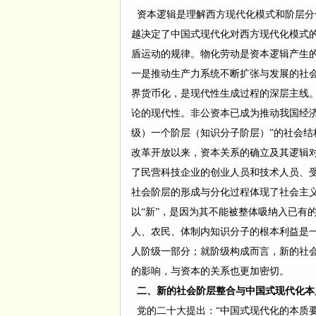
资本逻辑是理解西方现代化模式和阶层分
越决定了中国式现代化对西方现代化模式
盾运动的规律。物化劳动是资本逻辑产生
一是推动生产力系统不断扩张与发展的社
界货币化，是现代性生成过程的深层主线
论的现代性。非公资本已成为推动我国经
级）一个阶层（知识
分子阶层）
”的社会结
改革开放以来，资本关系的确立及其逻辑
了民营科技企业的创业人员和技术人员、
社会阶层的形
成与分化过程体现了社会主
以
“新”，是因为其不能被整体吸
纳入已有
人、农民、体制内知识分子的根
本利益是
人阶级一部分；就阶级构成而言，新的社
的影响，与资本的关系也更加密切。
二、新的社会阶层整合与中国式现代化本
党的二十大提出：
“中国式现代化的本质