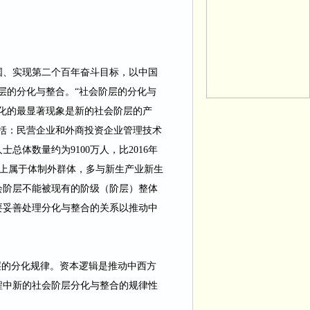
国、实现第二个百年奋斗目标，以中国
层的分化与整合。“
社会阶层的分化与
化
的最显著现象是新的社会阶层的产
括：民营企业和外商投资企业管理技
术
人士总体数量约
为
9100万
人，比
2016年
大体上属于体制外群体，多与新生产业新生
会阶层不能被现有的阶级（阶层）整体
要妥善处理分化与整合的关系以推动中
的分化规律。资本逻辑是推动中西方
程中新的社会阶层分化与整合的规律性