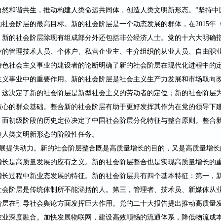
自然和谐共生，推动构
建人类命运共同体，创造人类文明新形态。
”
坚持中
的社会阶层的最高目
标。新的社会阶层是一个动态发展的群体，在
2015
，新的社会阶层除现有组成部分外还包括非公经济人士。党的十六大明确
业的管理技术人员、个体户、私营企业主、中介组织的从业人员、自由职
特色社会主义事业的建设者的论断明确了新的社会阶层在现代化进程中的
主义事业中的重要作用。新的社会阶层是社会主义生产力发展和市场取向
，这决定了新的社会阶层是新型社会主义的劳动者的定位；新的社会阶层
核心的群众基础。整合新的社会阶层有助于更好发挥其作为在党的领导下
，而初级阶段的历史定位决定了中国社会阶层分化特征与整合原则。整合
造人类文明新形态的阶段性任务。
展提供动力。新的社会阶层整合既是高质量增长的目的，又是高质量增长
增长是高质量发展的应有之义。新的社会阶层整合也是实现高质量增长的
增长过程中新业态发展的特征。新的社会阶层具有四个基本特征：第一，
社会阶层是传统体制所不能涵括的人。第三，管理者、技术员、新媒体从
阶层在引导社会舆论方面发挥巨大作
用。党的二十大报告提出推动高质量
农业深度融合。加快发
展物联网，建设高效顺畅的流通体系，降低物流成