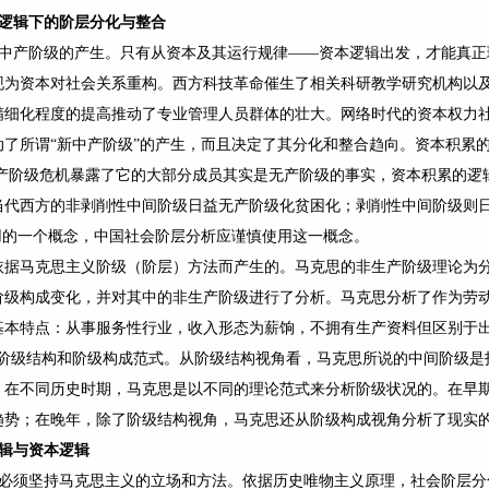
逻辑下的阶层分化与整合
是中产阶级的产生。只有从资本及其运行规律——资本逻辑出
发，才能真正
现为资本对社会关系重构。西方科技革命催生了相关科研教学研究机构以
精细化程度的提高推动了专业管理人员群体的壮大。网络时代的资本权力
动了所谓
“新中产阶级”的产
生，而且决定了其分化和整合趋向。资本积累
中产阶级危机暴露了它的大部分成员其实是无产阶级的事实，资本积累的逻
当代西方的非剥削性中间阶级日益无产
阶级化贫困化；剥削性中间阶级则
用的一个概念，中国社会阶层分析应谨慎使用这一概念。
依据马克思主义阶级（阶层）方法而产生的。马克思的非生产阶级理论为
阶级构成变化，并对其中的非生产阶级进行了分析。马克思分析了作为劳
基本特点：从事服务性行业，收入形态为薪饷，不拥有生产资料但区别于
阶级结
构和阶级构成范式。从阶级结构视角看，马克思所说的中间阶级是
。在不同历史时期，马克思是以不同的理论范式来分析阶级状况的。在早
趋势；在晚年，除了阶级结构视角，马克思还从阶级构成视角分
析了现实
辑与资本逻辑
必须坚持马克思主义的立场和方法。依据历史唯物主义原理，社会阶层分