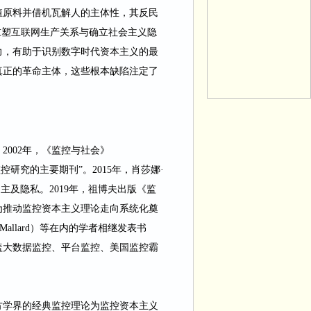
殖原料并借机瓦解人的主体性，其反民
重塑互联网生产关系与确立社会主义隐
力，有助于识别数字时代资本主义的最
真正的革命主体，这些根本缺陷注定了
。
2002
年，《监控与社会》
控研究的主要期刊”。
2015
年，肖莎娜·
民主及隐私。
2019
年，祖博夫出版《监
为推动监控资本主义理论走向系统化奠
Mallard
）等在内的学者相继发表书
盖大数据监控、平台监控、美国监控霸
方学界的经典监控理论为监控资本主义