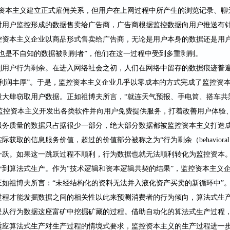
控资本主义建立正式雇佣关系，但用户在上网过程中所产生的浏览记录、聊
对用户监控形成的数据售卖给广告商，广告商根据监控数据向用户推送有
控资本主义企业以商品形式售卖给广告商，无论是用户本身的数据还是用
也是不自知的数据被剥削者”，他们在这一过程中受到多重剥削。
到用户行为剩余。在进入网络社会之初，人们在网络中留存的数据痕迹普
是利润丰厚”。于是，监控资本主义企业几乎以零成本的方式完成了监控资
段大肆窃取用户数据。正如祖博夫所言，“就连天气预报、手电筒、搭车共
。监控资本主义开发出各类软件并向用户免费提供服务，打着改善用户体验
服务质量的数据只占据很少一部分，绝大部分数据都被监控资本主义打造
实际获取的信息服务价值，超过的价值部分被称之为“行为剩余（
behavioral
一跃。如果这一跳跃过程不顺利，行为数据也就无法顺利转化为监控资本
产到算法式生产。作为
“技术逻辑和资本逻辑共契的结果”，监控资本主义
如祖博夫所言：“未经结构化的资料无法并入液化资产买卖的新循环中”
过程才能发掘数据之间的相关性以此来预测消费者的行为倾向，算法式生
是从行为数据这座富矿中挖掘矿藏的过程。借助自动化的算法式生产过程
适应算法式生产对生产过程的情境式要求，监控资本主义的生产过程进一