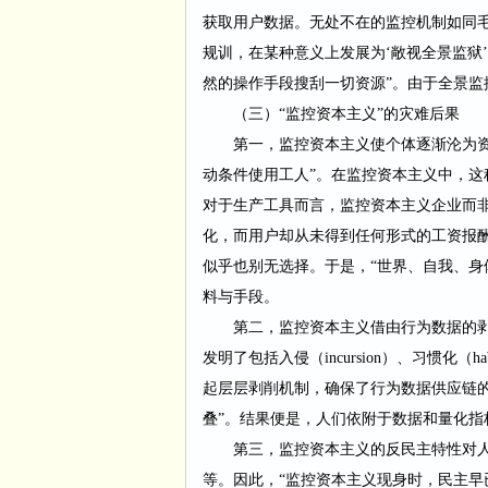
获取用户数据。无处不在的监控机制如同
规训，在某种意义上发展为‘敞视全景监狱
然的操作手段搜刮一切资源”。由于全景
（三）
“监控资本主义”的灾难后果
第一，监控资本主义使个体逐渐沦为
动条件使用工人”。在监控资本主义中，
对于生产工具而言，监控资本主义企业而
化，而用户却从未得到任何形式的工资报
似乎也别无选择。于是，“世界、自我、身
料与手段。
第二，监控资本主义借由行为数据的
发明了包括入侵（
incursion
）、习惯化（
ha
起层层剥削机制，确保了行为数据供应链
叠”。结果便是，人们依附于数据和量化指
第三，监控资本主义的反民主特性对
等。因此，
“监控资本主义现身时，民主早