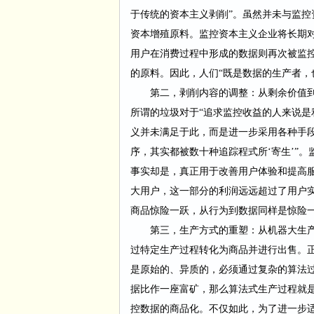
于传统的资本主义剥削”。虽然并未与监
资本增殖原料。监控资本主义企业将长期
用户在消费过程中形成的数据则再次被监
的原料。因此，人们“既是数据的生产者，
第二，剥削内容的调整：从剩余价值
所谓的垃圾对于
“追求监控收益的人来说
义并未满足于此，而是进一步采用各种手
序，其实都被数十种追踪程式所‘寄生’”
事实却是，真正用于改善用户体验和提高
大用户，这一部分的利润远远超过了用户
商品惊险一跃，从行为到数据同样是惊险
第三，生产方式的重塑：从机器大生
过特定生产过程转化为商品并进行出售。正
是原始的、异质的，必须通过复杂的算法
据比作一座富矿，那么算法式生产过程就
控数据的商品化。不仅如此，为了进一步