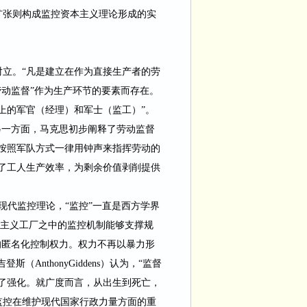
扩张则构成监控资本主义理论形成的实
对立。
“凡是建立在作为直接生产者的劳
动监督”作为生产环节的要素而存在。
上的军官（经理）和军士（监工）”。
另一方面，马克思初步阐释了劳动监督
按照军队方式一律用钟声来指挥劳动的
了工人生产效率，为剩余价值剥削提供
现代监控理论，“监控”一直是西方学界
本主义工厂之中的监控机制能够支撑规
的匿名化控制权力。权力不再以暴力形
吉登斯（
AnthonyGiddens
）认为，“监督
了强化。就广度而言，从出生到死亡，
监控在维护现代国家行政力量方面的重