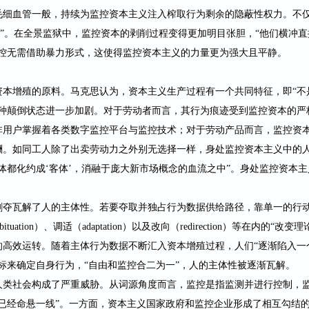
毛细血管一般，持续为监控资本主义注入榨取行为剩余的隐蔽性权力。不
’”。在全景监狱中，监控资本的剥削过程变得更加明目张胆，“他们横冲
监控无需借助暴力形式，这使得监控资本主义的力量更为强大且平静。
资本增殖的原料。马克思认为，资本主义生产过程有一个共同特征，即
“
这种颠倒状态进一步加剧。对于劳动者而言，其行为痕迹受到监控资本的严
非用户掌握着各类数字监控平台与监控技术；对于劳动产品而言，监控资
酬。如同工人除了出卖劳动力之外别无选择一样，身处监控资本主义中的
体都化约成‘客体’，消融于庞大新市场概念的血流之中”。身处监控资本
剥夺瓦解了人的主体性。若要夺取并独占行为数据供给路径，靠单一的行
bituation
）、调适（
adaptation
）以及改向（
redirection
）等在内的“改变理
的高效运转。随着主体行为数据不断汇入资本增殖过程，人们“逐渐陷入一
标来确定自身行为，“自由和监控合二为一”，人的主体性被逐渐瓦解。
人类社会构成了严重威胁。从词源角度而言，监控是指监测并进行控制，
已经命悬一线”。一方面，资本主义国家政府和监控企业形成了相互勾结