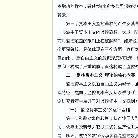
本增殖的样本，致使“愈来愈多公司想效法
背景。
第三，资本主义监控霸权的产生及其
一步滋生了资本主义的监控霸权。大卫·里
前对监控范围的限制正在被解除”。如果说
个更深阶段。具体体现在三个方面：政府
仅如此，“新自由主义的意识形态和政策，
界和平构成了严重威胁，而这构成了监控
二、
“监控资本主义”理论的核心内容
监控资本主义以新自由主义为幌子，
式特征。然而，监控资本主义却亲手
“开
论研究者着手展开了对监控资本主义抵制方
（一）
“监控资本主义”的运行基础
第一，剥削对象的转换：从产业工人
而，依靠出卖劳动力获取工资的生产性工
网、聊天、购物的数字劳动者都是监控数