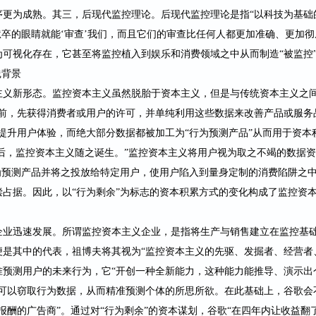
序更为成熟。其三，后现代监控理论。后现代监控理论是指“以科技为基础
狱卒的眼睛就能‘审查’我们，而且它们的审查比任何人都更加准确、更加彻
可视化存在，它甚至将监控植入到娱乐和消费领域之中从而制造“被监控
践背景
主义新形态。监控资本主义虽然脱胎于资本主义，但是与传统资本主义之
之前，先获得消费者或用户的许可，并单纯利用这些数据来改善产品或服务
提升用户体验，而绝大部分数据都被加工为“行为预测产品”从而用于资本
以后，监控资本主义随之诞生。”监控资本主义将用户视为取之不竭的数据资
为预测产品并将之投放给特定用户，使用户陷入到量身定制的消费陷阱之
占据。因此，以“行为剩余”为标志的资本积累方式的变化构成了监控资
企业迅速发展。所谓监控资本主义企业，是指将生产与销售建立在监控基
便是其中的代表，祖博夫将其视为
“监控资本主义的先驱、发掘者、经营者
准预测用户的未来行为，它“开创一种全新能力，这种能力能推导、演示出
便可以窃取行为数据，从而精准预测个体的所思所欲。在此基础上，谷歌会
报酬的广告商”。通过对“行为剩余”的资本谋划，谷歌“在四年内让收益翻