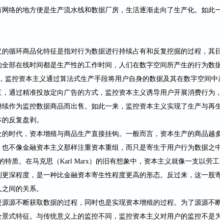
有网络的地方便是生产流水线和数据厂房，生活逐渐走向了生产化。如此
义的循环商品化特征是指对行为数据进行持续占有和反复挖掘的过程，其
的全部在线时间都是生产性的工作时间，人们在数字空间所产生的行为数
二，监控资本主义通过算法式生产手段将用户自身的数据及其在数字空间中
三，通过精准投放定向广告的方式，监控资本主义诱导用户开展消费行为
继续作为监控数据商品而出售。如此一来，监控资本主义实现了生产与再
本的反复盘剥。
处的时代，资本增殖与商品生产直接挂钩。一般而言，资本生产的商品越
，也不像金融资本主义那样注重资本重组，而只是寄生于用户行为数据之
的特质。在马克思（
Karl Marx
）的旧有想象中，资本主义就像一支以劳工
到更深程度，是一种比金融资本寄生性程度更高的形态。反过来，这一股
人之间的关系。
是源源不断获取数据的过程，同时也是实现资本增殖的过程。为了源源不
全景式特征。与传统意义上的监控不同，监控资本主义对用户的监控不是