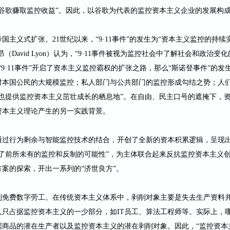
谷歌赚取监控收益”。因此，以谷歌为代表的监控资本主义企业的发展构
帝国主义式扩张。
21
世纪以来，“
9
·
11
事件”的发生为“资本主义监控的持续
昂（
David Lyon
）认为，“
9
·
11
事件被视为监控社会中了解社会和政治变化
“
9
·
11
事件”开启了资本主义监控霸权的扩张之路，那么“斯诺登事件”的发
对本国公民的大规模监控；私人部门与公共部门的监控形成勾结之势；人
也提供监控资本主义茁壮成长的栖息地”。在自由、民主口号的遮掩下，
资本主义理论产生的另一实践背景。
通过行为剩余与智能监控技术的结合，开创了全新的资本积累逻辑，呈现
启了前所未有的监控和反制的可能性”，为主体联合起来反抗监控资本主义
案的探索，开出一系列的“济世良方”。
到免费数字劳工。在传统资本主义体系中，剥削对象主要是失去生产资料
人只占据监控资本主义的一少部分，如
IT
员工、算法工程师等。实际上，
据商品的潜在生产者以及监控资本主义的潜在剥削对象。因此，“监控资本