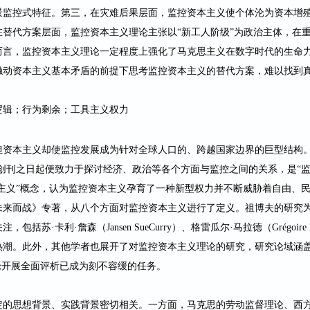
景监控式特征。第三，在灾难后果层面，监控资本主义使个体沦为资本增
替代方案层面，监控资本主义理论主张以“新工人阶级”为政治主体，在
而言，监控资本主义理论一定程度上强化了马克思主义在数字时代的生命
触动资本主义基本矛盾的前提下思考监控资本主义的替代方案，难以找到
逻辑；行为剩余；工具主义权力
但资本主义却使监控发展成为针对全球人口的、跨越国家边界的巨型结构
创刊之日起便致力于探讨经济、政治等各个方面与监控之间的关系，是“监
主义”概念，认为监控资本主义孕育了一种新型权力并不断威胁着自由、
未来而战》专著，从八个方面对监控资本主义进行了定义。祖博夫的研究
注，包括苏·卡利·詹森（
Jansen SueCurry
）、格雷瓜尔·马拉德（
Grégoire 
热潮。此外，其他学者也展开了对监控资本主义理论的研究，研究论域涵
论开展全面评析已成为刻不容缓的任务。
定的思想背景、实践背景密切相关。一方面，马克思的劳动监督理论、西