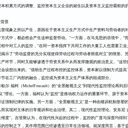
资本积累方式的调整、监控资本主义企业的诞生以及资本主义监控霸权的
想背景
监督现象之所以产生，原因在于资本主义生产方式中生产资料与劳动者的
方式中，都必然会产生这种监督劳动。”一方面，在马克思的语境中，“劳
程中对工人的监控，“在同一资本指挥下共同工作的大量工人也需要工业
揭示了“劳动监督的充分实现使得劳动过程与劳动者彻底对立”的情形。
生产环节，同时又能够渗透于劳资关系中从而发挥微观的政治意义。“这些
议会设想出来的。”借助生产过程布控的监控体系，资本家以强制方式提高
环节在工厂内部的融合，监控成为资本主义生产体系的组成部分。
米歇尔
·福柯（
MichelFoucault
）的“全景敞视主义”到现代性监控理论再到后
义”理论。一方面，福柯认为“监控”是推动权力运作的重要环节。源于资
证强制纪律的实施。另一方面，“全景敞视主义”是一种由规训机制形塑
从而实现对主体的日常规训和社会治理。其二，现代性监控理论。安东尼·
性维度”。吉登斯认为，在现代性兴起的过程中，监控的广度与深度均得到
器的控制之下，其作用范围已经渗透至日常生活领域。就深度而言，基于