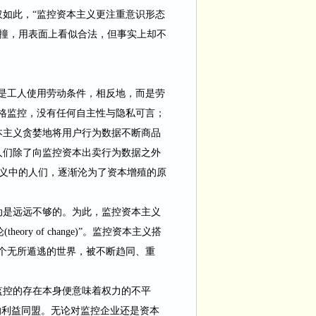
仅如此，
“监控资本主义更注重意识形态
直撞，用表面上看似合法，但事实上却不
不是工人使用劳动条件，相反地，而是劳
格监控，没有任何自主性与隐私可言；
本主义贪婪地将用户行为数据不断商品
人们除了向监控资本出卖行为数据之外
主义中的人们，逐渐沦为了资本增殖的原
动是远远不够的。为此，监控资本主义
论
(theory
of
change)
”。监控资本主义搭
个无所遁逃的世界，被不断趋同、重
监控的存在本身便意味着权力的不平
的利益同盟。无论对监控企业还是资本