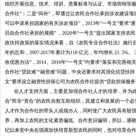
组织开展信息、技术、培训、质量标准与认证、
市场营销等服务
合作社”；二
是“间补”，即通过让农民合作社承担涉农建设项目
可以申请承担国家的有关涉农项目”，2013年“一号文”要求
目由合作社承担的规模” ，2020年“一号文”提出国家支
持农民
政扶持政策的落实情况来
看，自《农民专业合作社法》施行后，
年的总和，2007-2017年累计为118 亿元，年均增长 21. 
收优惠办法”，2014、2016年“一号文”均要求“落实和完
合作社“贷款难”“融资难”问题，中央还要求对其强化信贷扶持：2
文”要求设立融资性担保公司为农民合作社提供“贷款担保服务
在人才支持方面，主要是加强合作社人才的培养，并为此提
合”而非“资合”的农民自救互助组织，其建立和发展的一个
人才作为合作社的带头人或领办人，同时使广大农
民具有较
养，再加上农民的文化
素质偏低、合作意识偏弱，所以，通
纪以来党中央在强调加快培育新型农民的同时，也对培育合