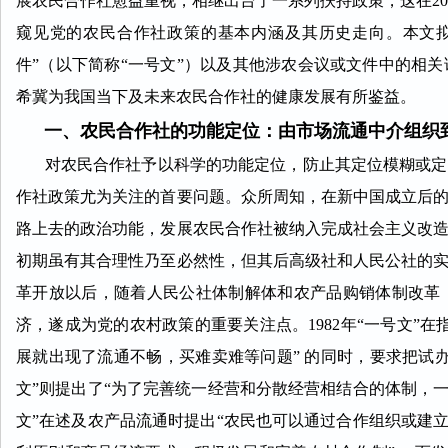
展农民合作社愈益重视，相继出台了一系列扶持政策，这在200
窥见党的农民合作社政策的基本内涵及其历史走向。本文拟
件”（以下简称“一号文”）以及其他涉农会议或文件中的相
希冀为我国当下及未来农民合作社的健康发展有所鉴益。
一、农民合作社的功能定位：由市场流通中介组织
对农民合作社予以科学的功能定位，防止其定位模糊或定位
作社政策尤为关注的首要问题。众所周知，在新中国成立后
路上去的政治功能，发展农民合作社被纳入完成社
会主义改
初期虽有其合理性乃至
必然性，但其后高级社和人民公社的
革开放以后，随着人民公社体制解体和农产品购销体制改革
济，遂成为党的农村政策的重要关注点。1982年“一号文”
展就出现了流通不畅，买难卖难等问题” 的同时，要求把试办
文”则提出了“为了完善统一经营和分散经营相结合的体制，一
文”在述及农产品流通时提出“农民也可以通过合作组织或建