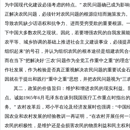
为中国现代化建设必须考虑的特点。” 农民问题确已成
为影响
正解决农民问题，必须针对
农民问题的根源症结而施策发力
导
致农民缺少话语权和抗争力、进而受穷受欺的重要根源。一
下中国大多数农民之现状。因此，若要增强农民的自我发展
农平等、城乡协调的基础上推进社会主义建设事业，必
须提
组织起来”的号召，并认为组
织农民的根本途径是组建农民合
而
在当下“把解决好‘三农’问题作为全党工作重中之重”的理
作社发展，作为检验是否真正重视解决农民问题的重要试金石。2
因就在于提出和践行“重中之重”思想，并把农民问题视为“三
其二，政策的价值旨归：维护和增进农民的现实利益。我
点。诚如1965年6月毛泽东在谈到我国医疗工作重点时指
务。” 农村改革后，邓小平在论及经济发展时也强调：“中国
国农业和农村发展的经验教训一再证明，“在农村开展任何
农民的积极性，是维护还是会损害农民的物质利益和民主权