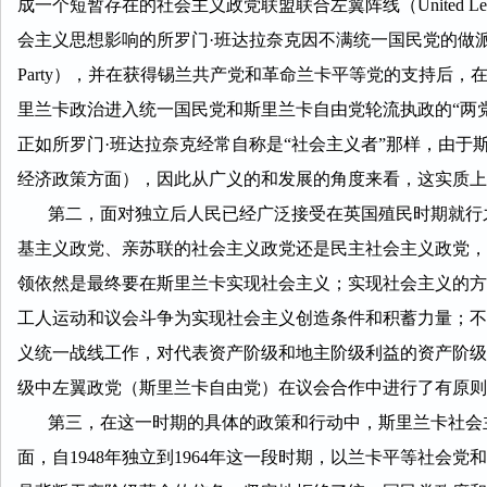
成一个短暂存在的社会主义政党联盟联合左翼阵线（United L
会主义思想影响的所罗门·班达拉奈克因不满统一国民党的做派于195
Party），并在获得锡兰共产党和革命兰卡平等党的支持后
里兰卡政治进入统一国民党和斯里兰卡自由党轮流执政的“两
正如所罗门·班达拉奈克经常自称是“社会主义者”那样，由
经济政策方面），因此从广义的和发展的角度来看，这实质上
第二，面对独立后人民已经广泛接受在英国殖民时期就行之
基主义政党、亲苏联的社会主义政党还是民主社会主义政党，
领依然是最终要在斯里兰卡实现社会主义；实现社会主义的方
工人运动和议会斗争为实现社会主义创造条件和积蓄力量；不
义统一战线工作，对代表资产阶级和地主阶级利益的资产阶级
级中左翼政党（斯里兰卡自由党）在议会合作中进行了有原则
第三，在这一时期的具体的政策和行动中，斯里兰卡社会主
面，自1948年独立到1964年这一段时期，以兰卡平等社