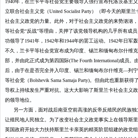
1940年，在兰卡平等社会党主要领导人强行宣布托洛茨基
立联合社会主义党（United Socialist Party）（即今天的斯里兰
社会主义政党的力量。此外，对于社会主义政党的来势汹汹，
等社会党“反战”等理由，关押了该党领导机构的几乎所有成
功领导了1941年，1942年和1944年的罢工运动。194
不久，兰卡平等社会党宣布成为印度、锡兰和缅甸布尔什维克—列宁党（Bolshevi
部，并由此正式成为第四国际(The Fourth Internati
后，由于在是否完全并入印度、锡兰和缅甸布尔什维克—列宁
等社会党（Bolshevik Sama Samaja Party)。
导权上持续发生严重对抗。这大大影响了斯里兰卡社会主义政
的领导地位。
另一方面，面对战后南亚空前高涨的反帝反殖民的民族独立
让殖民地人民独立。为了改变社会主义政党事实上在领导斯里
英国政府开始大力扶持斯里兰卡亲英的精英阶层组建的政党组