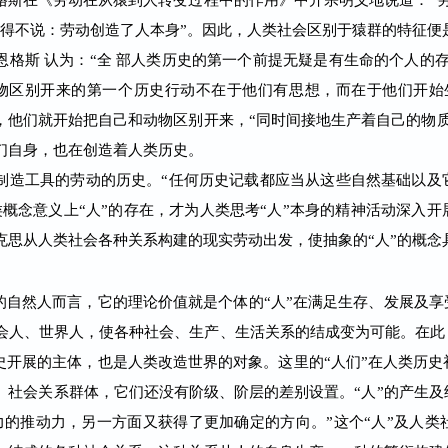
格斯在《劳动在从猿到人转变过程中的作用》中开宗明义地说道：“
不得不说：劳动创造了人本身”。因此，人类社会区别于猿群的特征便
斯 认为：“全 部人类历史的第一个前提无疑是有生命的个人的存
物区别开来的第一个历史行动不在于他们有思想，而在于他们开始
，他们就开始把自己和动物区别开来，“同时间接地生产着自己的物
们自身，也在创造着人类历史。
造工具的劳动的历史。“任何历史记载都应当从这些自然基础以及
概念意义上“人”的存在，才为人类思考“人”本身的精神活动深入
克思从人类社会各种关系构建的现实劳动出发，使抽象的“人”的概念
自然人而言，它的理论价值就是个体的“人”在满足生存、发展及享受
人、世界人，使各种社会、生产、生活关系的结成变为可能。在此，
历史开展的主体，也是人类改造世界的对象。这里的“人们”在人类历
、社会关系群体，它们还没有阶级、阶层的差别设置。“人”的产生及
力的推动力，另一方面又获得了更加确定的方向。”这个“人”及人类