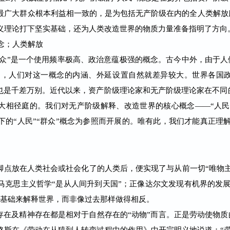
最广大群众根本利益相一致的，是为包括无产阶级在内的全人类解放服
义理论打下坚实基础，还为人类改造世界的物质力量准备指明了方向
念；人类解放
众”是一个使用频率极高、政治意蕴极强的概念。古今中外，由于人们
同，人们对这一概念的内涵、外延设置自然就差异较大。世界各国
然也是千差万别。近代以来，资产阶级理论家和无产阶级理论家在不
是大相径庭的。我们对无产阶级解释、改造世界的核心概念——“人
的“人民”“群众”概念为参照而开展的。唯有此，我们才能真正理解
点放在人类社会或社会化了的人类后，便实现了与从前一切“唯物主
马克思主义哲学“是从人间升到天国”；正像达尔文发现有机界的发
个基础来解释世界，而非像过去那样做得相反。
及精神存在都是相对于自然存在的“动物”而言。正是劳动使物质的