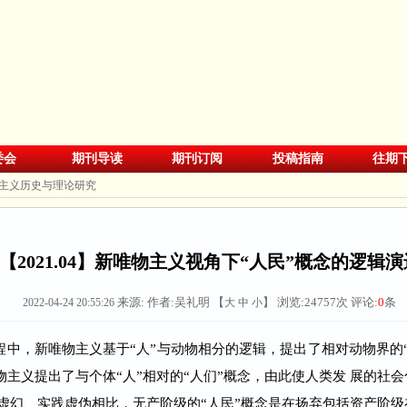
委会
期刊导读
期刊订阅
投稿指南
往期
主义历史与理论研究
【2021.04】新唯物主义视角下“人民”概念的逻辑演
来源:
作者:吴礼明 【
】 浏览:
24757
次 评论:
0
条
2022-04-24 20:55:26
大
中
小
程中，新唯物主义基于“人”与动物相分的逻辑，提出了相对动物界的
主义提出了与个体“人”相对的“人们”概念，由此使人类发 展的社
论虚幻、实践虚伪相比，无产阶级的“人民”概念是在扬弃包括资产阶级