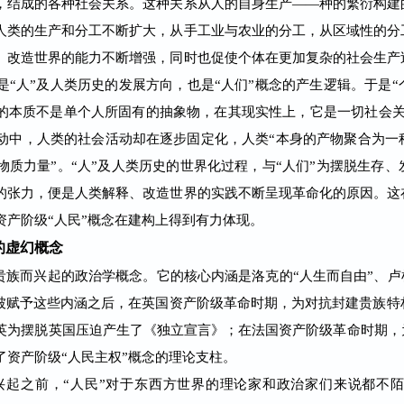
，结成的各种社会关系。这种关系从人的自身生产——种的繁衍构建
人类的生产和分工不断扩大，从手工业与农业的分工，从区域性的分
、改造世界的能力不断增强，同时也促使个体在更加复杂的社会生产
“人”及人类历史的发展方向，也是“人们”概念的产生逻辑。于是
人的本质不是单个人所固有的抽象物，在其现实性上，它是一切社会关
动中，人类的社会活动却在逐步固定化，人类“本身的产物聚合为一
质力量”。“人”及人类历史的世界化过程，与“人们”为摆脱生存
的张力，便是人类解
释、改造世界的实践不断呈现革命化的原因。这
资产阶级“人民”概念在建构上得到有力体现。
的虚幻概念
而兴起的政治学概念。它的核心内涵是洛克的“人生而自由”、卢梭
念被赋予这些内涵之后，在英国资产阶级革命时期，为对抗封建贵族
英为摆脱英国压迫产生了《独立宣言》；在法国资产阶级革命时期，为
资产阶级“人民主权”概念的理论支柱。
起之前，“人民”对于东西方世界的理论家和政治家们来说都不陌