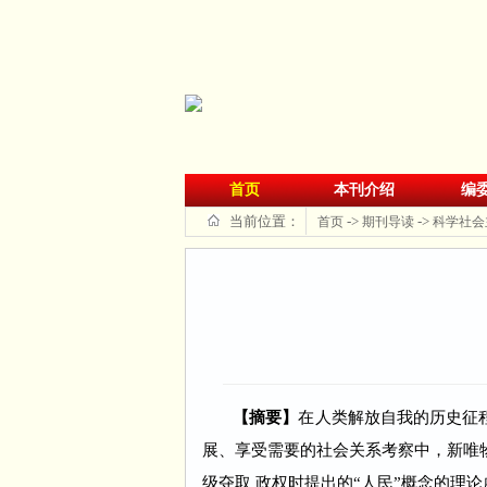
首页
本刊介绍
编
当前位置：
->
->
首页
期刊导读
科学社会
【摘要】
在人类解放自我的历史征
展、享受需要的社会关系考察中，新唯物
级夺取 政权时提出的“人民”概念的理