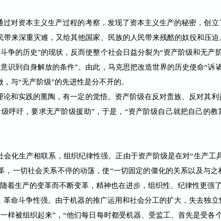
过对资本主义生产过程的考察，发现了资本主义生产的秘密，创立
民带来深重灾难，又给其他国家、民族的人民带来残酷的奴役和压迫
斗争的历史”的现状，反而使整个社会日益分裂为“资产阶级和无产
意识到自身解放的条件”。由此，马克思把改造世界的历史使命“诉
做，与“无产阶级”的先进性是分不开的。
论和实践的熏陶，有一定的觉悟。资产阶级在反对贵族、反对其利
阶级呼吁，要求无产阶级援助”，于是，“资产阶级自己就把自己的教
。
化生产相联系，组织纪律性强。正由于资产阶级是在对“生产工具”“
革，一切社会关系不停的动荡，使“一切固定的僵化的关系以及与之
伍随着生产的变革而不断变革，精神也在进步，组织性、纪律性更强
革命斗争性强。由于机器的推广运用和社会分工的扩大，失去独立
一样被组织起来”，“他们每日每时都受机器、受监工、首先是受各