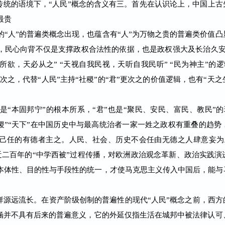
中国传统的语境下，“人民”概念的含义有三。首先在认识论上，中国上古
最贵
“人”的普遍类概念出现，也蕴含有“人”为万物之贵的普遍类价值
本，民心向背不仅是支撑政权合法性的依据，也是政权强大及长治久安
所欲，天必从之” “天视自我民视，天听自我民听” “民为神主”的
”次之，代替“人民”主持“社稷”的“君”更次之的价值逻辑，也有“
“本固邦宁”的根本所系，“君”也是“聚民、安民、富民、教民”的
“社稷”“天下”在中国历史中与最高统治者一家一姓之政权有重叠的趋
为己任的有德者主之。人民、社会、历史不会任由无德之人肆意妄为
期近二百年的“中学西被”过程传播，对欧洲政治观念革新、政治实践
本体性、目的性与手段性的统
一，才使马克思主义传入中国后，能与
源远流长。在资产阶级创制的普遍性的现代“人民”概念之前，西方的
内涵并不具有后来的普遍意义，它的外延仅指生活在城邦中被法律认