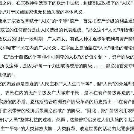
围之内。在宗教神学笼罩下的欧洲中世纪，封建割据政权下的“人民
人民”对于民族国家也无长治久安的本体意义。
了宗教改革赋予“人民”的“平等”遗产，首先把资产阶级的利益通过
或它的任何部分是由人民选出的代表组成。”那么这个“人民”特指
政权后的很长一段时期，广大妇女、有色人种才逐步争取到与资产阶
民和城市平民在内的广大民众，在字面上是涵盖在“人民”概念的理
。在“基于自然的平等和不可剥夺的人权”的价值引领下，资产阶级的
之所以这样，是因为“每一个力图取得统治的阶级，……都必须首先夺
此做的”。
内涵虽是普遍的“人民主权”“人人生而平等”，但“人民”的外延
人、农民在内的无产阶级及广大城市平民，是不在资产阶级再造的“
现实虚假的矛盾。恩格斯结合欧洲资产阶级革命的历史指出：“在资产
于胜利带来的经济后果而必然破产的阶级。”因此，资产阶级利用农
替代“人民”整体利益的过程。然而，这些曾经启发过人们头脑的引
民主”“平等”的人类解放大旗，人类解释、改造世界的活动由此逐步