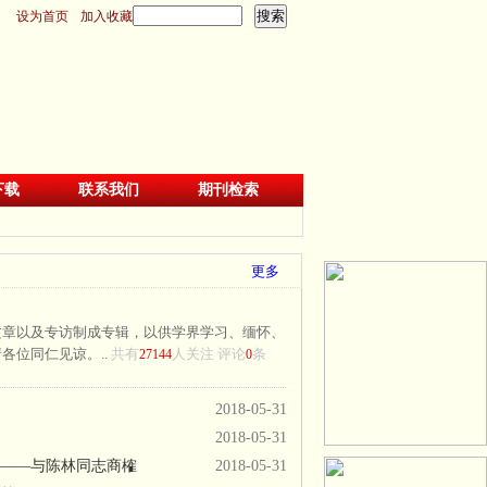
设为首页
加入收藏
下载
联系我们
期刊检索
更多
文章以及专访制成专辑，以供学界学习、缅怀、
各位同仁见谅。..
共有
人关注 评论
条
27144
0
2018-05-31
2018-05-31
?——与陈林同志商榷
2018-05-31