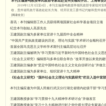
本刊主编唐鸣教授率民政部专家组赴贵州安顺经开区、上海奉贤
2019年12月3日至4日，本刊主编唐鸣教授率领民政部专家组对
收，贵州省民政厅基政处处长方海、经开区党工委书记代敏和贵州省相
[
]
阅读全文
·
喜讯：本刊编辑部工作人员获得两项国家社会科学基金项目立项
·
纪念本刊创始人高原先生
·
王建国副主编为多家单位宣讲十九届四中全会精神
·
“中国共产党执政党建设的历史、理论与实践”学术研讨会顺利召开
·
首届全国马克思主义学科学术期刊主编高层论坛召开
·
王建国副主编被聘为“学习贯彻习近平新时代中国特色社会主义思
·
《社会主义研究》编辑部与多单位联合举办 “改革开放以来党的建
·
王建国副主编参加“坚定中国特色社会主义文化自信研讨会”并做
·
王建国副主编为多家单位、组织宣讲十九大精神
·
《社会主义研究》“国外社会主义理论与实践研究”栏目入选中宣
·
本刊主编应邀为中国人民银行武汉分行湖北省辖内处级干部“学习
·
王建国教授参加“学习贯彻十九大精神学术研讨会”并做发言
·
王建国教授参加“学习十九大精神进行时之华中师大理论专家谈心