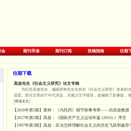
委会
期刊导读
期刊订阅
投稿指南
往期
往期下载
高放先生《社会主义研究》论文专辑
为纪念高放先生，编辑部将先生生前在《社会主义研究》发表的
追思。部分文章由于年代深远，为减少文字错误，故编辑了影像版，请
[
]
阅读全文
·
【2016年第5期】黄帅：《乌托邦》细节轶事考辨——访高放教授
·
【2017年第5期】高放：《国际共产主义运动年鉴 (2016) 》序言
·
【1997年第3期】高放：应当怎样理解社会主义的历史飞跃和扬弃